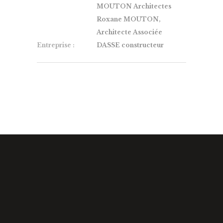
MOUTON Architectes
Roxane MOUTON,
Architecte Associée
Entreprise :
DASSE constructeur