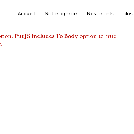
rary include that comes after the revolution files js
 libraries, and make it not work.
Accueil
Notre agence
Nos projets
Nos 
ption:
Put JS Includes To Body
option to true.
.