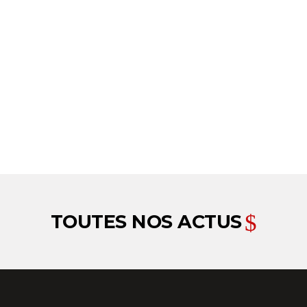
aison
Les travaux
finitions in
bâtiment ouv
LIRE L'ARTI
TOUTES NOS ACTUS