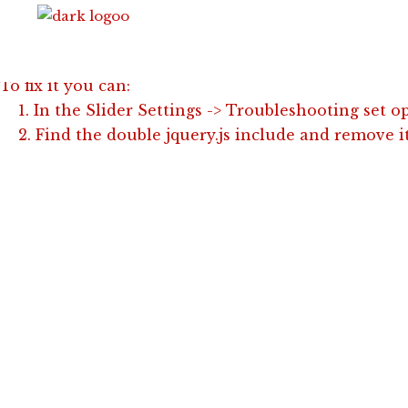
Revolution Slider Error: You have some jquery.js lib
This includes make eliminates the revolution slider
To fix it you can:
1. In the Slider Settings -> Troubleshooting set o
2. Find the double jquery.js include and remove it