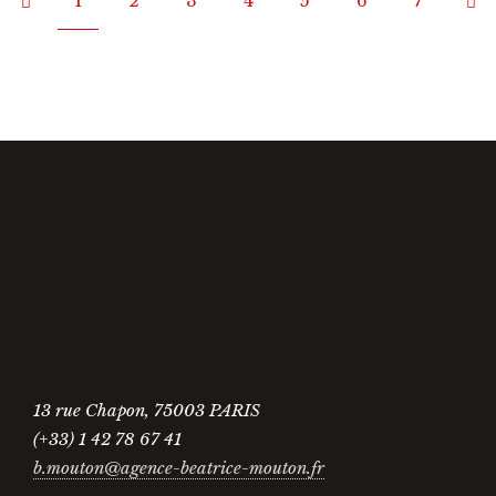
1
2
3
4
5
6
7
13 rue Chapon, 75003 PARIS
(+33) 1 42 78 67 41
b.mouton@agence-beatrice-mouton.fr