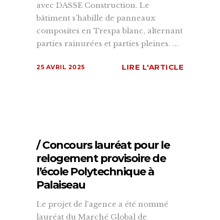
avec DASSE Construction. Le
bâtiment s’habille de panneaux
composites en Trespa blanc, alternant
parties rainurées et parties pleines. ...
LIRE L'ARTICLE
25 AVRIL 2025
/ Concours lauréat pour le
relogement provisoire de
l’école Polytechnique à
Palaiseau
Le projet de l'agence a été nommé
lauréat du Marché Global de