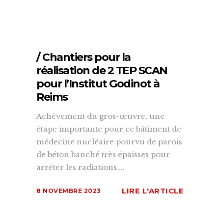
/ Chantiers pour la
réalisation de 2 TEP SCAN
pour l’Institut Godinot à
Reims
Achèvement du gros-œuvre, une
étape importante pour ce bâtiment de
médecine nucléaire pourvu de parois
de béton banché très épaisses pour
arrêter les radiations....
LIRE L'ARTICLE
8 NOVEMBRE 2023