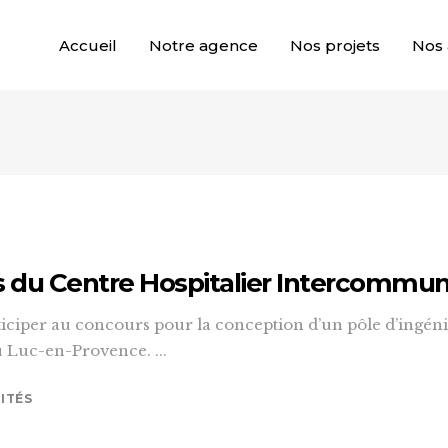
Accueil
Notre agence
Nos projets
Nos 
rs du Centre Hospitalier Intercommu
ticiper au concours pour la conception d’un pôle d’ingé
u Luc-en-Provence. ...
ITÉS