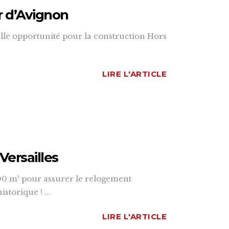
r d’Avignon
lle opportunité pour la construction Hors
LIRE L'ARTICLE
Versailles
000 m² pour assurer le relogement
torique ! ...
LIRE L'ARTICLE