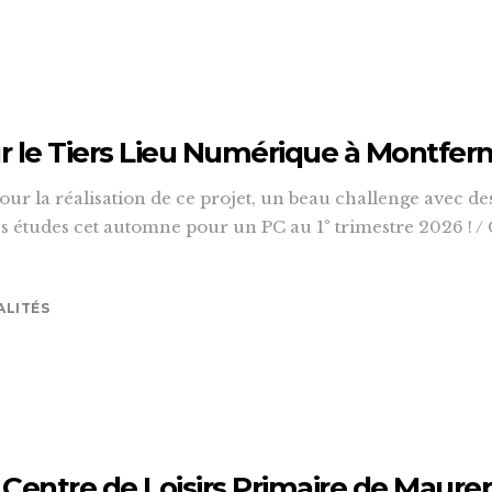
r le Tiers Lieu Numérique à Montferm
pour la réalisation de ce projet, un beau challenge avec 
es études cet automne pour un PC au 1° trimestre 2026 ! /
ALITÉS
e Centre de Loisirs Primaire de Maure