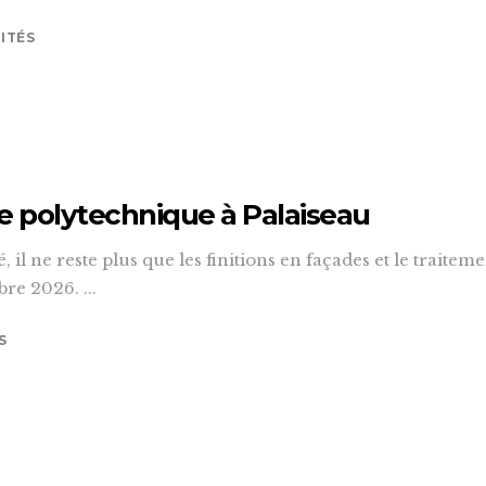
ITÉS
ole polytechnique à Palaiseau
, il ne reste plus que les finitions en façades et le traite
re 2026. ...
S