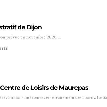
tratif de Dijon
ison prévue en novembre 2026. ...
ITÉS
e Centre de Loisirs de Maurepas
res finitions intérieures et le traitement des abords. Le b