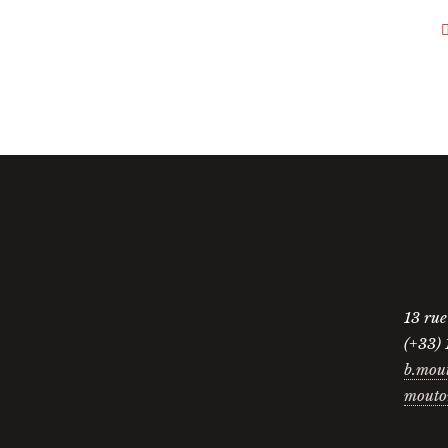
13 ru
(+33) 
b.mou
mouto