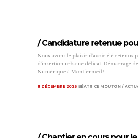
/ Candidature retenue pou
Nous avons le plaisir d’avoir été retenus 
d’insertion urbaine délicat. Démarrage d
Numérique à Montfermeil ! ...
8 DÉCEMBRE 2025
BÉATRICE MOUTON
ACTU
/ Chantier en cours pour l