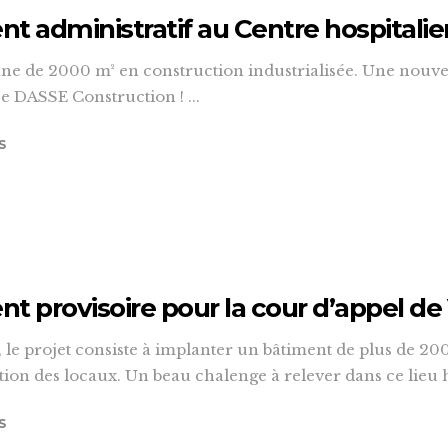
t administratif au Centre hospitalie
nne de 2000 m² en construction industrialisée. Une nouve
e DASSE Construction ! ...
S
t provisoire pour la cour d’appel de 
 le projet consiste à implanter un bâtiment de plus de 2
ion des locaux. Un beau chalenge à relever dans ce lieu his
S