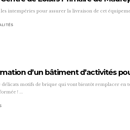
les intempéries pour assurer la livraison de cet équipemen
ALITÉS
rmation d’un bâtiment d’activités pou
 délicats motifs de brique qui vont bientôt remplacer en tot
rmée ! ...
S