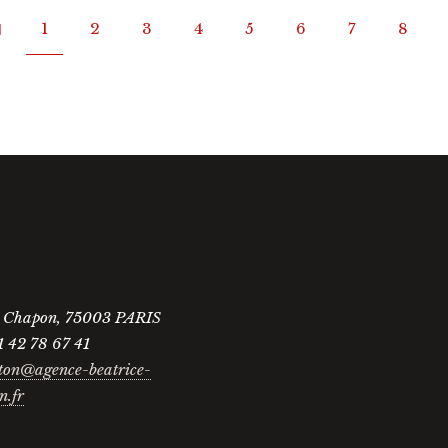
1
2
3
4
5
6
7
8
e Chapon, 75003 PARIS
1 42 78 67 41
ton@agence-beatrice-
n.fr