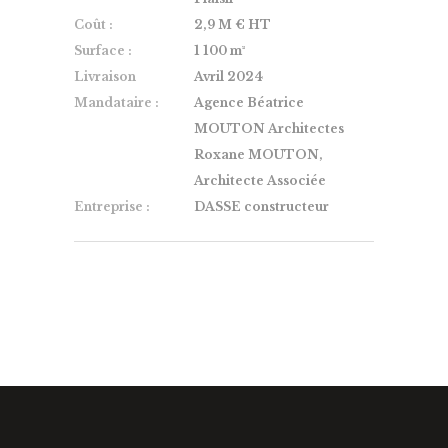
Coût :
2,9 M € HT
Surface :
1 100 m²
Livraison
Avril 2024
Mandataire :
Agence Béatrice
MOUTON Architectes
Roxane MOUTON,
Architecte Associée
Entreprise :
DASSE constructeur