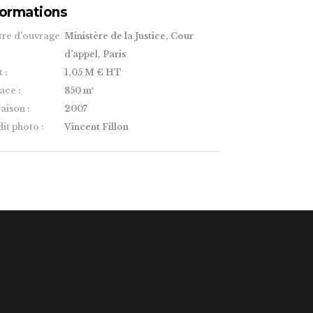
formations
tre d'ouvrage
Ministère de la Justice, Cour
d'appel, Paris
 :
1,05 M € HT
ace :
850 m²
aison :
2007
it photo :
Vincent Fillon