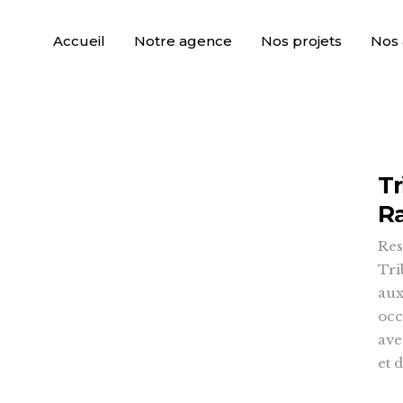
Accueil
Notre agence
Nos projets
Nos 
Tr
Ra
Res
Tri
aux
occ
ave
et 