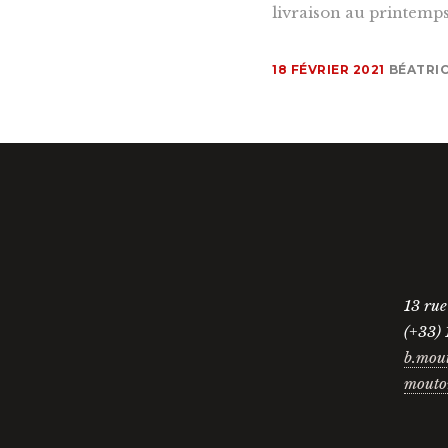
livraison au printemps
18 FÉVRIER 2021
BÉATRI
13 ru
(+33) 
b.mou
mouto